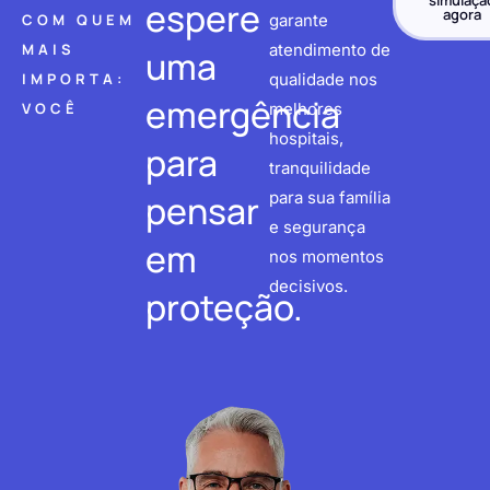
simulaçã
espere
agora
COM QUEM
garante
MAIS
atendimento de
uma
IMPORTA:
qualidade nos
emergência
VOCÊ
melhores
hospitais,
para
tranquilidade
pensar
para sua família
e segurança
em
nos momentos
decisivos.
proteção.