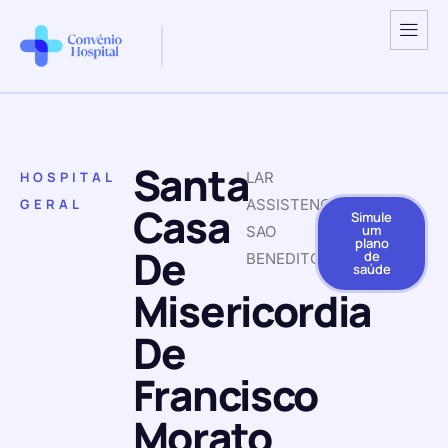
Santa
HOSPITAL
LAR
GERAL
ASSISTENCIAL
Casa
Simule
um
SAO
plano
De
de
BENEDITO
saúde
Misericordia
De
Francisco
Morato