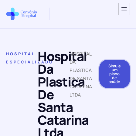
Hospital
HOSPITAL
HOSPITAL
ESPECIALIZADO
DA
Da
Simule
um
PLASTICA
plano
Plastica
de
DE SANTA
saúde
CATARINA
De
LTDA
Santa
Catarina
Ltda