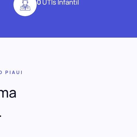
0
UTIs Infantil
O PIAUI
uma
.