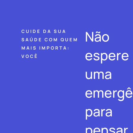
Não
CUIDE DA SUA
SAÚDE COM QUEM
MAIS IMPORTA:
espere
VOCÊ
uma
emergê
para
pensar