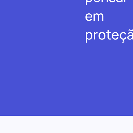
em
proteçã