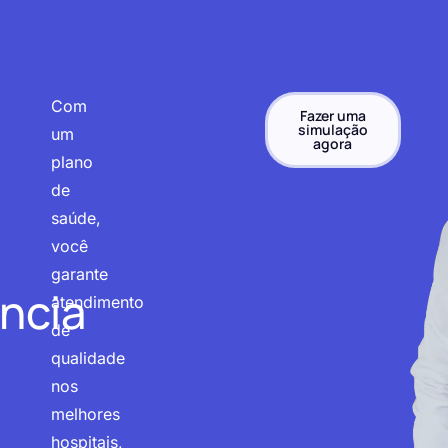
Com
Fazer uma
simulação
um
agora
plano
de
saúde,
você
garante
ncia
atendimento
de
qualidade
nos
melhores
hospitais,