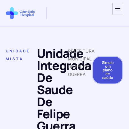
Unidade
UNIDADE
PREFEITURA
MISTA
MUNICIPAL
Integrada
Simule
um
DE FELIPE
plano
De
de
GUERRA
saúde
Saude
De
Felipe
Guerra