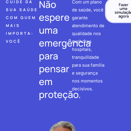
Não
CUIDE DA
Com um plano
Fazer
uma
SUA SAÚDE
de saúde, você
simulaçã
espere
agora
COM QUEM
garante
MAIS
atendimento de
uma
IMPORTA:
qualidade nos
emergência
VOCÊ
melhores
hospitais,
para
tranquilidade
pensar
para sua família
e segurança
em
nos momentos
decisivos.
proteção.