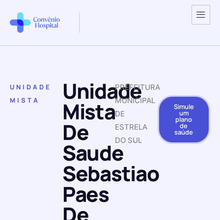
Unidade
UNIDADE
PREFEITURA
MISTA
MUNICIPAL
Mista
Simule
um
DE
plano
De
de
ESTRELA
saúde
DO SUL
Saude
Sebastiao
Paes
De