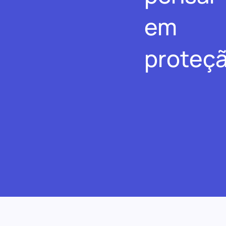
em
proteçã