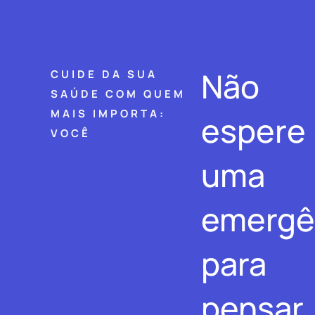
Não
CUIDE DA SUA
SAÚDE COM QUEM
MAIS IMPORTA:
espere
VOCÊ
uma
emergê
para
pensar