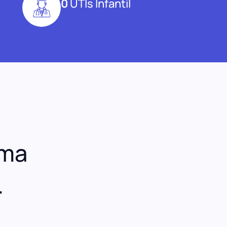
0
UTIs Infantil
uma
.