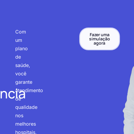
Com
Fazer uma
simulação
um
agora
plano
de
saúde,
você
garante
ncia
atendimento
de
qualidade
nos
melhores
hospitais,