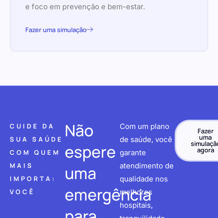
e foco em prevenção e bem-estar.
Fazer uma simulação
Não
CUIDE DA
Com um plano
Fazer
uma
SUA SAÚDE
de saúde, você
simulaçã
espere
agora
COM QUEM
garante
MAIS
atendimento de
uma
IMPORTA:
qualidade nos
emergência
VOCÊ
melhores
hospitais,
para