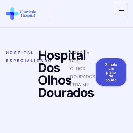
Hospital
HOSPITAL
HOSPITAL
ESPECIALIZADO
DOS
Dos
Simule
um
OLHOS
plano
Olhos
de
DOURADOS
saúde
LTDA ME
Dourados