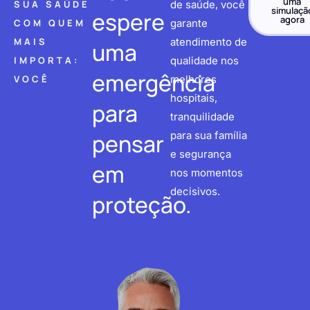
uma
SUA SAÚDE
de saúde, você
simulaçã
espere
agora
COM QUEM
garante
MAIS
atendimento de
uma
IMPORTA:
qualidade nos
emergência
VOCÊ
melhores
hospitais,
para
tranquilidade
pensar
para sua família
e segurança
em
nos momentos
decisivos.
proteção.