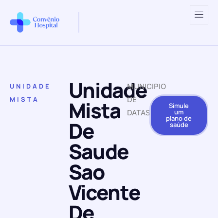
Unidade
UNIDADE
MUNICIPIO
MISTA
DE
Mista
Simule
um
DATAS
plano de
De
saúde
Saude
Sao
Vicente
De