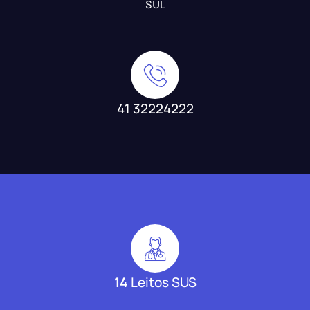
SUL
41 32224222
14
Leitos SUS