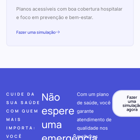
Planos acessíveis com boa cobertura hospitalar
e foco em prevenção e bem-estar.
Fazer uma simulação
Não
CUIDE DA
Com um plano
Fazer
uma
SUA SAÚDE
de saúde, você
simulaçã
espere
agora
COM QUEM
garante
MAIS
atendimento de
uma
IMPORTA:
qualidade nos
emergência
VOCÊ
melhores