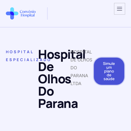
Hospital
HOSPITAL
HOSPITAL
ESPECIALIZADO
DE OLHOS
De
Simule
um
DO
plano
Olhos
de
PARANA
saúde
LTDA
Do
Parana