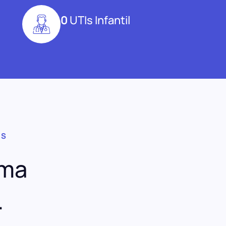
0
UTIs Infantil
OS
uma
.