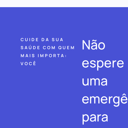
Não
CUIDE DA SUA
SAÚDE COM QUEM
MAIS IMPORTA:
espere
VOCÊ
uma
emergê
para