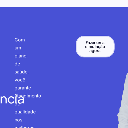
Com
Fazer uma
simulação
um
agora
plano
de
saúde,
você
garante
ncia
atendimento
de
qualidade
nos
melhores