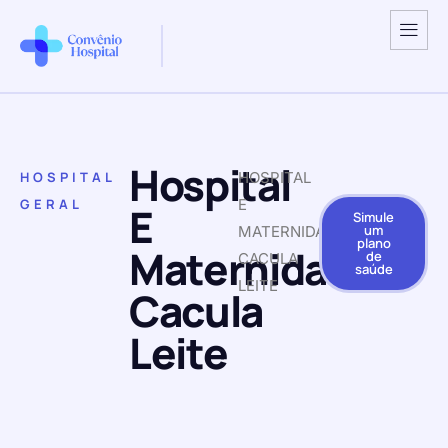
Hospital
HOSPITAL
HOSPITAL
GERAL
E
E
Simule
um
MATERNIDADE
plano
Maternidade
de
CACULA
saúde
LEITE
Cacula
Leite