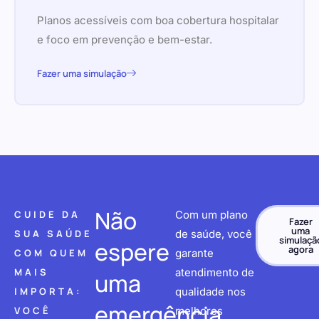
Planos acessíveis com boa cobertura hospitalar
e foco em prevenção e bem-estar.
Fazer uma simulação
Não
CUIDE DA
Com um plano
Fazer
uma
SUA SAÚDE
de saúde, você
simulaçã
espere
agora
COM QUEM
garante
MAIS
atendimento de
uma
IMPORTA:
qualidade nos
emergência
VOCÊ
melhores