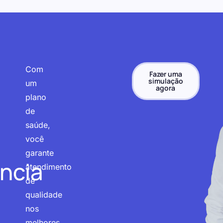
Com
Fazer uma
simulação
um
agora
plano
de
saúde,
você
garante
ncia
atendimento
de
qualidade
nos
melhores