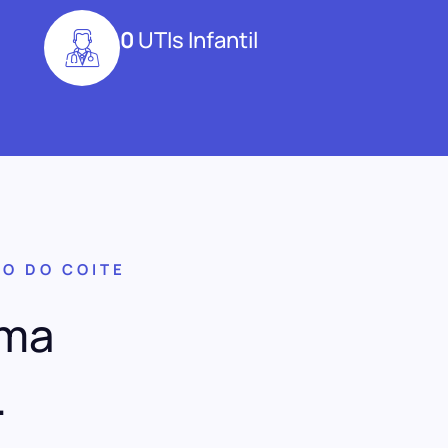
0
UTIs Infantil
O DO COITE
uma
.