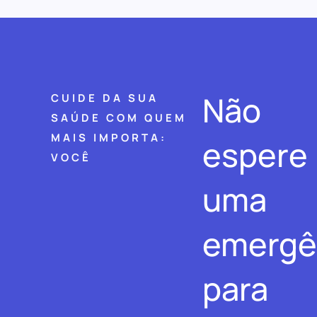
Não
CUIDE DA SUA
SAÚDE COM QUEM
MAIS IMPORTA:
espere
VOCÊ
uma
emergê
para