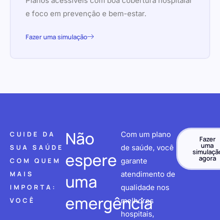
Planos acessíveis com boa cobertura hospitalar
e foco em prevenção e bem-estar.
Fazer uma simulação
Não
CUIDE DA
Com um plano
Fazer
uma
SUA SAÚDE
de saúde, você
simulaçã
espere
agora
COM QUEM
garante
MAIS
atendimento de
uma
IMPORTA:
qualidade nos
emergência
VOCÊ
melhores
hospitais,