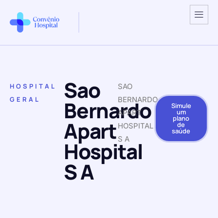
Sao
HOSPITAL
SAO
GERAL
BERNARDO
Bernardo
Simule
um
APART
plano
Apart
de
HOSPITAL
saúde
S A
Hospital
S A