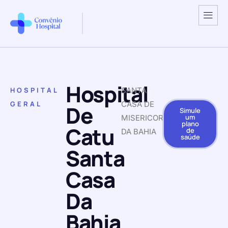
Hospital
HOSPITAL
SANTA
GERAL
CASA DE
De
Simule
um
MISERICORDIA
plano
Catu
de
DA BAHIA
saúde
Santa
Casa
Da
Bahia