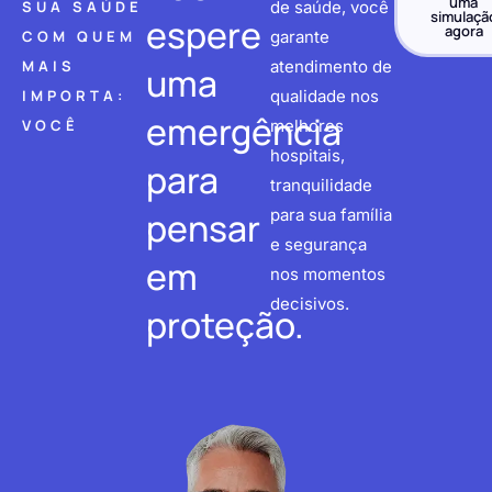
uma
SUA SAÚDE
de saúde, você
simulaçã
espere
agora
COM QUEM
garante
MAIS
atendimento de
uma
IMPORTA:
qualidade nos
emergência
VOCÊ
melhores
hospitais,
para
tranquilidade
pensar
para sua família
e segurança
em
nos momentos
decisivos.
proteção.