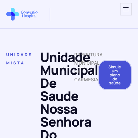
Unidade
UNIDADE
PREFEITURA
MISTA
MUNICIPAL
Municipal
Simule
um
DE
plano
De
de
CARMESIA
saúde
Saude
Nossa
Senhora
Do