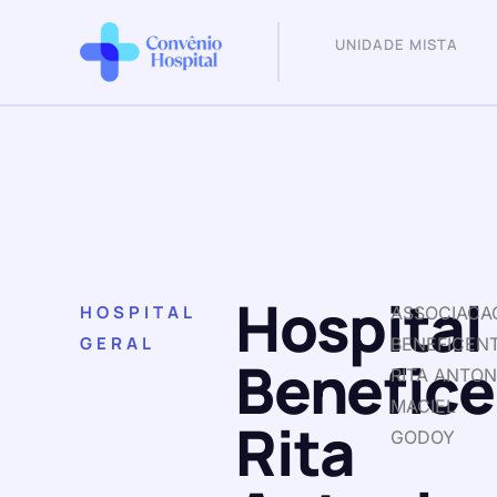
UNIDADE MISTA
Hospital
HOSPITAL
ASSOCIACA
GERAL
BENEFICEN
Benefice
RITA ANTON
MACIEL
Rita
GODOY