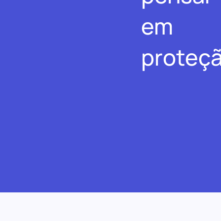
em
proteçã