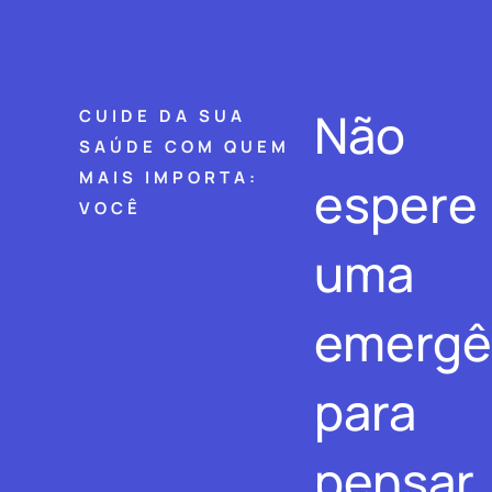
Não
CUIDE DA SUA
SAÚDE COM QUEM
MAIS IMPORTA:
espere
VOCÊ
uma
emergê
para
pensar