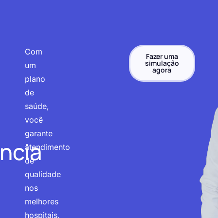
Com
Fazer uma
simulação
um
agora
plano
de
saúde,
você
garante
ncia
atendimento
de
qualidade
nos
melhores
hospitais,