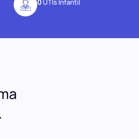
0
UTIs Infantil
uma
.