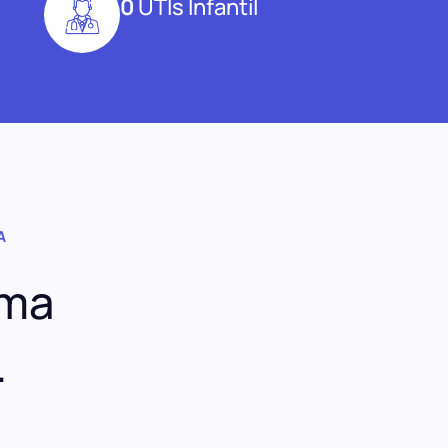
0
UTIs Infantil
A
uma
.