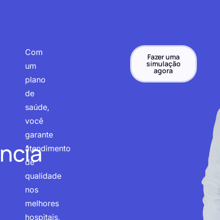
Com
Fazer uma
simulação
um
agora
plano
de
saúde,
você
garante
ncia
atendimento
de
qualidade
nos
melhores
hospitais,