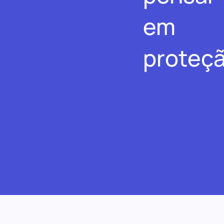
em
proteçã