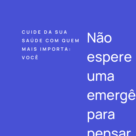
Não
CUIDE DA SUA
SAÚDE COM QUEM
MAIS IMPORTA:
espere
VOCÊ
uma
emergê
para
pensar