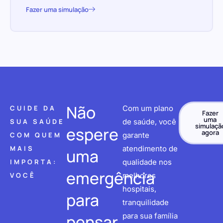
Fazer uma simulação
Não
CUIDE DA
Com um plano
Fazer
uma
SUA SAÚDE
de saúde, você
simulaçã
espere
agora
COM QUEM
garante
MAIS
atendimento de
uma
IMPORTA:
qualidade nos
emergência
VOCÊ
melhores
hospitais,
para
tranquilidade
pensar
para sua família