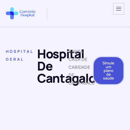
Hospital
HOSPITAL
SANTA
GERAL
CASA DE
De
Simule
um
CARIDADE
plano
Cantagalo
de
DE
saúde
CANTAGALO