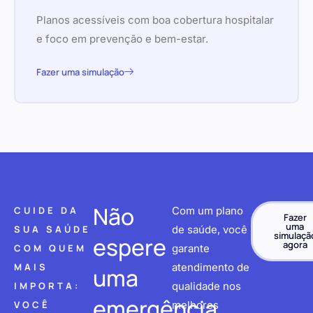
Planos acessíveis com boa cobertura hospitalar
e foco em prevenção e bem-estar.
Fazer uma simulação
Não
CUIDE DA
Com um plano
Fazer
uma
SUA SAÚDE
de saúde, você
simulaçã
espere
agora
COM QUEM
garante
MAIS
atendimento de
uma
IMPORTA:
qualidade nos
emergência
VOCÊ
melhores