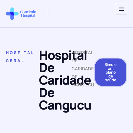
Hospital
HOSPITAL
HOSPITAL
GERAL
DE
De
Simule
um
CARIDADE
plano
Caridade
de
DE
saúde
CANGUCU
De
Cangucu