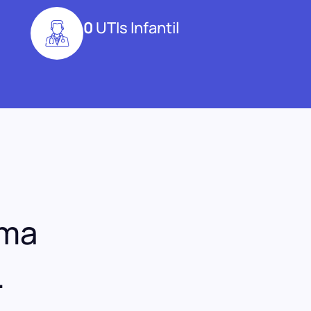
0
UTIs Infantil
S
uma
.