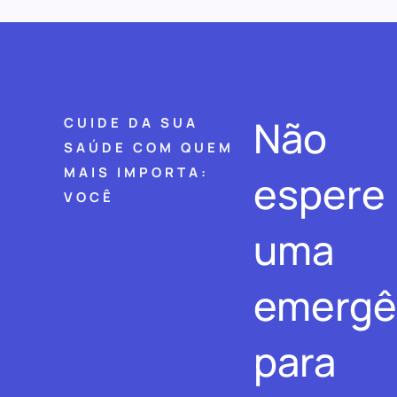
Não
CUIDE DA SUA
SAÚDE COM QUEM
MAIS IMPORTA:
espere
VOCÊ
uma
emergê
para