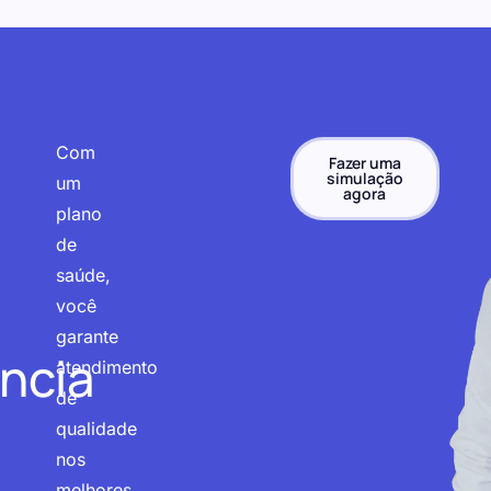
Com
Fazer uma
simulação
um
agora
plano
de
saúde,
você
garante
ncia
atendimento
de
qualidade
nos
melhores