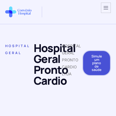
Hospital
HOSPITAL
HOSPITAL
GERAL
GERAL
Geral
Simule
um
PRONTO
plano
Pronto
de
CARDIO
saúde
LTDA
Cardio