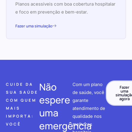
Planos acessíveis com boa cobertura hospitalar
e foco em prevenção e bem-estar.
Fazer uma simulação
Não
CUIDE DA
Com um plano
Fazer
uma
SUA SAÚDE
de saúde, você
simulaçã
espere
agora
COM QUEM
garante
MAIS
atendimento de
uma
IMPORTA:
qualidade nos
emergência
VOCÊ
melhores