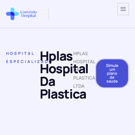
Hplas
HOSPITAL
HPLAS
ESPECIALIZADO
HOSPITAL
Hospital
Simule
um
DA
plano
Da
de
PLASTICA
saúde
LTDA
Plastica