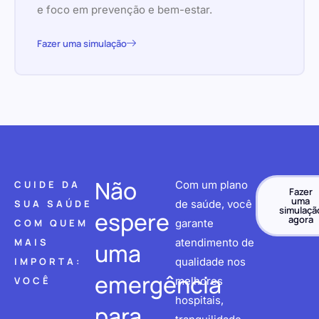
e foco em prevenção e bem-estar.
Fazer uma simulação
Não
CUIDE DA
Com um plano
Fazer
uma
SUA SAÚDE
de saúde, você
simulaçã
espere
agora
COM QUEM
garante
MAIS
atendimento de
uma
IMPORTA:
qualidade nos
emergência
VOCÊ
melhores
hospitais,
para