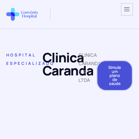
Clinica
HOSPITAL
CLINICA
ESPECIALIZADO
CARANDA
Caranda
Simule
um
S S
plano
de
LTDA
saúde