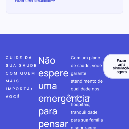
Fazer uma simulação
Não
CUIDE DA
Com um plano
Fazer
uma
SUA SAÚDE
de saúde, você
simulaçã
espere
agora
COM QUEM
garante
MAIS
atendimento de
uma
IMPORTA:
qualidade nos
emergência
VOCÊ
melhores
hospitais,
para
tranquilidade
pensar
para sua família
e segurança