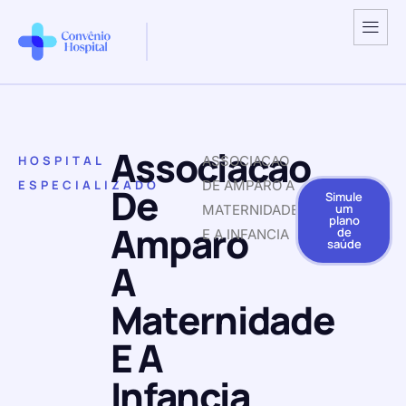
Associacao
HOSPITAL
ASSOCIACAO
ESPECIALIZADO
DE AMPARO A
De
Simule
um
MATERNIDADE
plano
Amparo
de
E A INFANCIA
saúde
A
Maternidade
E A
Infancia