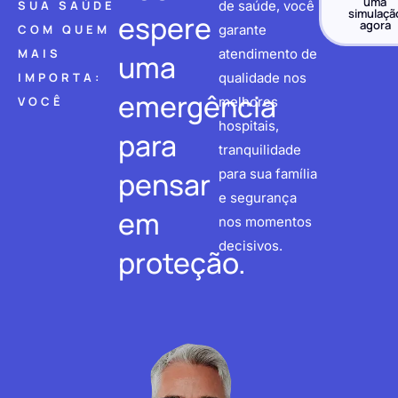
uma
SUA SAÚDE
de saúde, você
simulaçã
espere
agora
COM QUEM
garante
MAIS
atendimento de
uma
IMPORTA:
qualidade nos
emergência
VOCÊ
melhores
hospitais,
para
tranquilidade
pensar
para sua família
e segurança
em
nos momentos
decisivos.
proteção.