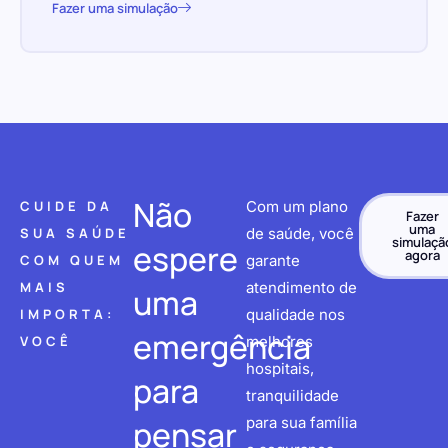
Fazer uma simulação
Não
CUIDE DA
Com um plano
Fazer
uma
SUA SAÚDE
de saúde, você
simulaçã
espere
agora
COM QUEM
garante
MAIS
atendimento de
uma
IMPORTA:
qualidade nos
emergência
VOCÊ
melhores
hospitais,
para
tranquilidade
pensar
para sua família