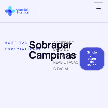
Sobrapar
HOSPITAL
SOCIEDADE
ESPECIALIZADO
BRAS DE
Campinas
Simule
um
PESQ E ASSIS
plano
de
REABILITACAO
saúde
C FACIAL