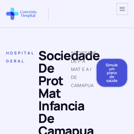
Sociedade
HOSPITAL
SOCIEDADE
GERAL
DE P A
De
Simule
um
MAT E A I
plano
Prot
de
DE
saúde
CAMAPUA
Mat
Infancia
De
Camapua