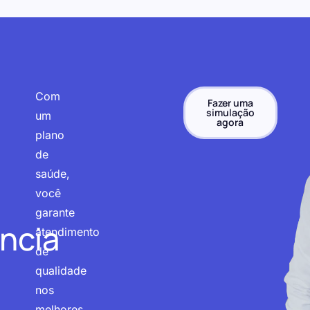
Com
Fazer uma
simulação
um
agora
plano
de
saúde,
você
garante
ncia
atendimento
de
qualidade
nos
melhores