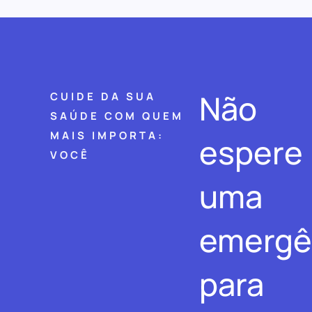
Não
CUIDE DA SUA
SAÚDE COM QUEM
MAIS IMPORTA:
espere
VOCÊ
uma
emergê
para