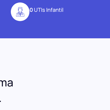
0
UTIs Infantil
uma
.