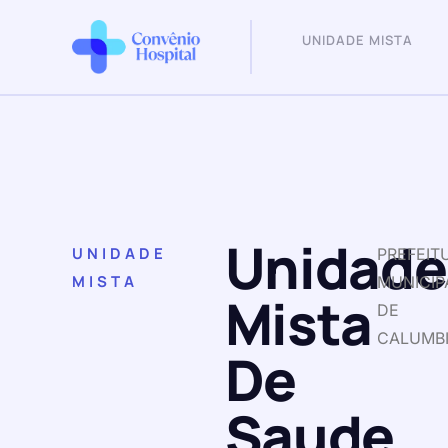
UNIDADE MISTA
Unidade
UNIDADE
PREFEIT
MISTA
MUNICIP
Mista
DE
CALUMB
De
Saude