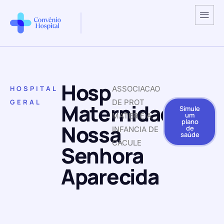
Hosp
HOSPITAL
ASSOCIACAO
GERAL
DE PROT
Maternidade
Simule
um
MATER E A
plano
Nossa
de
INFANCIA DE
saúde
CACULE
Senhora
Aparecida