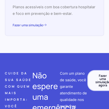
Planos acessíveis com boa cobertura hospitalar
e foco em prevenção e bem-estar.
Fazer uma simulação
Não
CUIDE DA
Com um plano
Fazer
uma
SUA SAÚDE
de saúde, você
simulaçã
espere
agora
COM QUEM
garante
MAIS
atendimento de
uma
IMPORTA:
qualidade nos
emergência
VOCÊ
melhores