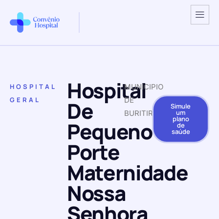
Hospital
HOSPITAL
MUNICIPIO
GERAL
DE
De
Simule
um
BURITIRAMA
plano
Pequeno
de
saúde
Porte
Maternidade
Nossa
Senhora