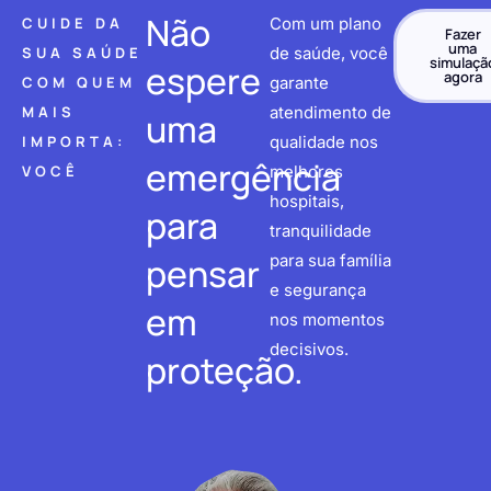
Não
CUIDE DA
Com um plano
Fazer
uma
SUA SAÚDE
de saúde, você
simulaçã
espere
agora
COM QUEM
garante
MAIS
atendimento de
uma
IMPORTA:
qualidade nos
emergência
VOCÊ
melhores
hospitais,
para
tranquilidade
pensar
para sua família
e segurança
em
nos momentos
decisivos.
proteção.