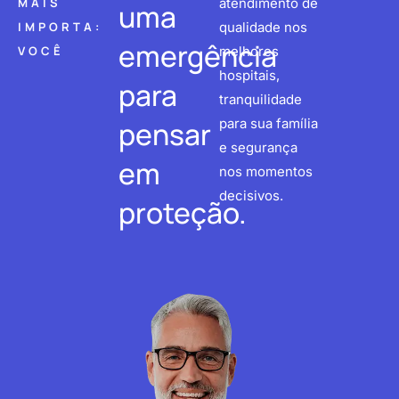
MAIS
atendimento de
uma
IMPORTA:
qualidade nos
emergência
VOCÊ
melhores
hospitais,
para
tranquilidade
pensar
para sua família
e segurança
em
nos momentos
decisivos.
proteção.