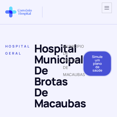
Hospital
HOSPITAL
MUNICIPIO
GERAL
DE
Municipal
Simule
um
BROTAS
plano
De
de
DE
saúde
MACAUBAS
Brotas
De
Macaubas