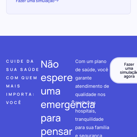
Fazer uma simulação
Não
CUIDE DA
Com um plano
Fazer
uma
SUA SAÚDE
de saúde, você
simulaçã
espere
agora
COM QUEM
garante
MAIS
atendimento de
uma
IMPORTA:
qualidade nos
emergência
VOCÊ
melhores
hospitais,
para
tranquilidade
pensar
para sua família
e segurança