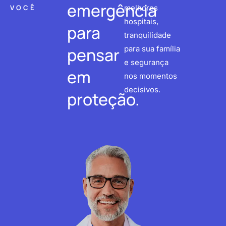
emergência
VOCÊ
melhores
hospitais,
para
tranquilidade
pensar
para sua família
e segurança
em
nos momentos
decisivos.
proteção.