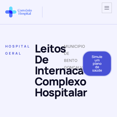
Leitos
HOSPITAL
MUNICIPIO
GERAL
DE
De
Simule
um
BENTO
plano
Internacao
de
GONCALVES
saúde
Complexo
Hospitalar