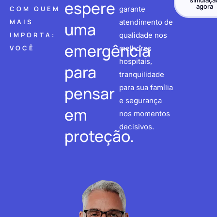
simulaçã
espere
agora
COM QUEM
garante
MAIS
atendimento de
uma
IMPORTA:
qualidade nos
emergência
VOCÊ
melhores
hospitais,
para
tranquilidade
pensar
para sua família
e segurança
em
nos momentos
decisivos.
proteção.