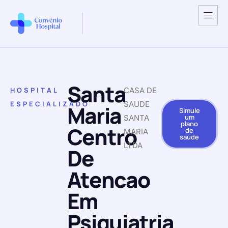
Santa
HOSPITAL
CASA DE
ESPECIALIZADO
SAUDE
Maria
Simule
um
SANTA
plano
Centro
de
MARIA
saúde
LTDA
De
Atencao
Em
Psiquiatria