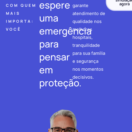
simulaçã
espere
agora
COM QUEM
garante
MAIS
atendimento de
uma
IMPORTA:
qualidade nos
emergência
VOCÊ
melhores
hospitais,
para
tranquilidade
pensar
para sua família
e segurança
em
nos momentos
decisivos.
proteção.