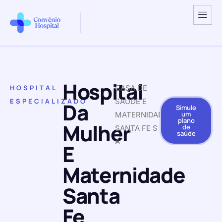
Hospital
HOSPITAL
CASA DE
ESPECIALIZADO
SAUDE E
Da
Simule
um
MATERNIDADE
plano
Mulher
de
SANTA FE S
saúde
A
E
Maternidade
Santa
Fe