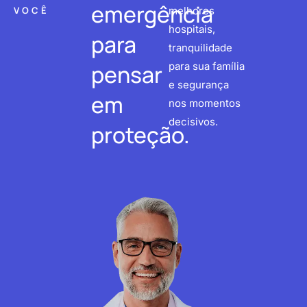
emergência
VOCÊ
melhores
hospitais,
para
tranquilidade
pensar
para sua família
e segurança
em
nos momentos
decisivos.
proteção.