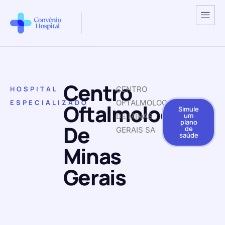
Centro
HOSPITAL
CENTRO
ESPECIALIZADO
OFTALMOLOGICO
Oftalmologico
Simule
um
DE MINAS
plano
De
de
GERAIS SA
saúde
Minas
Gerais