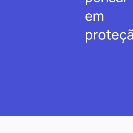
em
proteçã