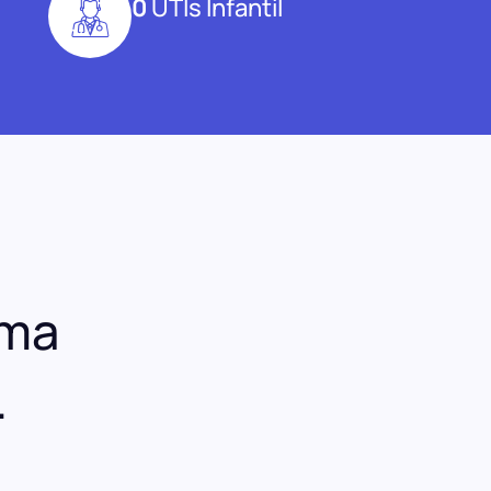
0
UTIs Infantil
uma
.