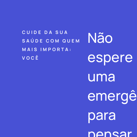
Não
CUIDE DA SUA
SAÚDE COM QUEM
MAIS IMPORTA:
espere
VOCÊ
uma
emergê
para
pensar