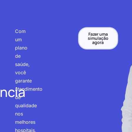
Com
Fazer uma
simulação
um
agora
plano
de
saúde,
você
garante
ncia
atendimento
de
qualidade
nos
melhores
hospitais,