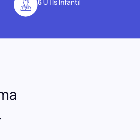
6
UTIs Infantil
uma
.