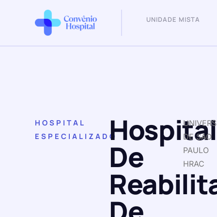
UNIDADE MISTA
Hospital
HOSPITAL
UNIVERS
ESPECIALIZADO
DE SAO
De
PAULO
HRAC
Reabilit
De