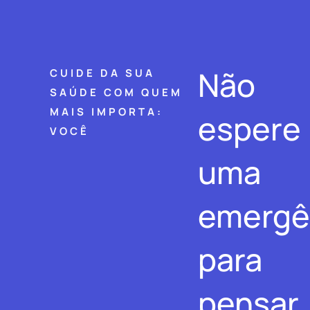
Não
CUIDE DA SUA
SAÚDE COM QUEM
MAIS IMPORTA:
espere
VOCÊ
uma
emergê
para
pensar