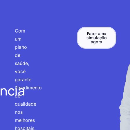
Com
Fazer uma
simulação
um
agora
plano
de
saúde,
você
garante
ncia
atendimento
de
qualidade
nos
melhores
hospitais,