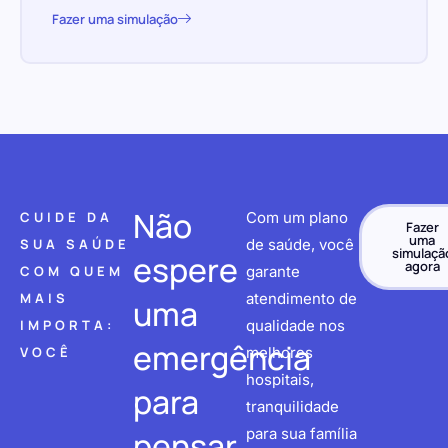
Fazer uma simulação
Não
CUIDE DA
Com um plano
Fazer
uma
SUA SAÚDE
de saúde, você
simulaçã
espere
agora
COM QUEM
garante
MAIS
atendimento de
uma
IMPORTA:
qualidade nos
emergência
VOCÊ
melhores
hospitais,
para
tranquilidade
pensar
para sua família