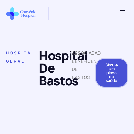
Hospital
HOSPITAL
ASSOCIACAO
GERAL
BENEFICENTE
De
Simule
um
DE
plano
Bastos
de
BASTOS
saúde