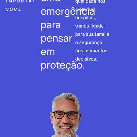
IMPORTA:
qualidade nos
emergência
VOCÊ
melhores
hospitais,
para
tranquilidade
pensar
para sua família
e segurança
em
nos momentos
decisivos.
proteção.