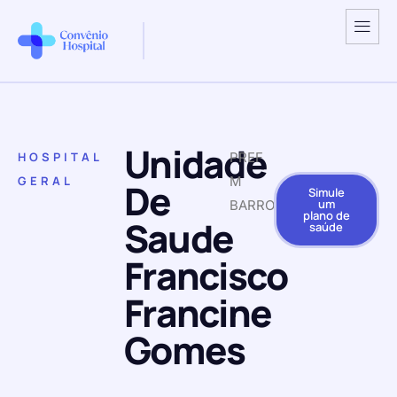
Unidade
HOSPITAL
PREF
GERAL
M
De
Simule
um
BARROQUINHA
plano de
Saude
saúde
Francisco
Francine
Gomes