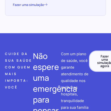
Fazer uma simulação
Não
CUIDE DA
Com um plano
Fazer
uma
SUA SAÚDE
de saúde, você
simulaçã
espere
agora
COM QUEM
garante
MAIS
atendimento de
uma
IMPORTA:
qualidade nos
emergência
VOCÊ
melhores
hospitais,
para
tranquilidade
pensar
para sua família