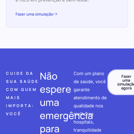
Fazer uma simulação
Não
CUIDE DA
Com um plano
Fazer
uma
SUA SAÚDE
de saúde, você
simulaçã
espere
agora
COM QUEM
garante
MAIS
atendimento de
uma
IMPORTA:
qualidade nos
emergência
VOCÊ
melhores
hospitais,
para
tranquilidade