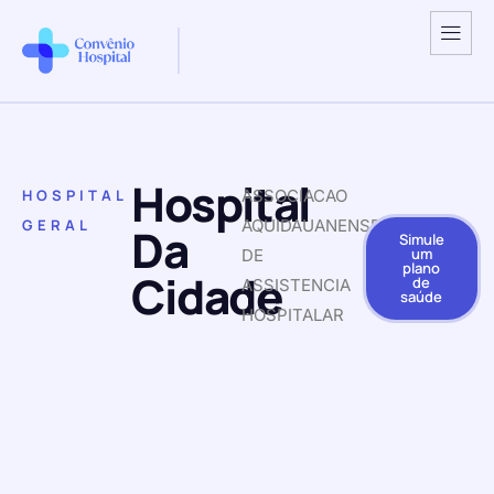
Hospital
HOSPITAL
ASSOCIACAO
GERAL
AQUIDAUANENSE
Da
Simule
um
DE
plano
Cidade
de
ASSISTENCIA
saúde
HOSPITALAR