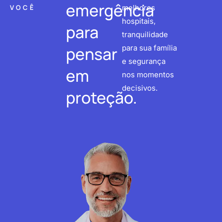
emergência
VOCÊ
melhores
hospitais,
para
tranquilidade
pensar
para sua família
e segurança
em
nos momentos
decisivos.
proteção.