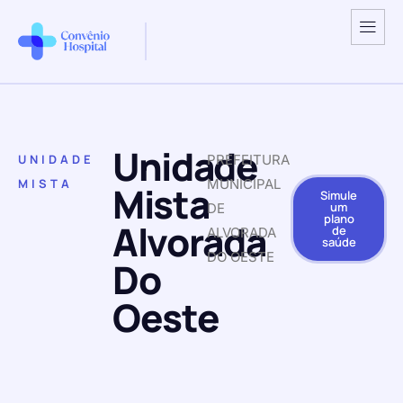
Unidade
UNIDADE
PREFEITURA
MISTA
MUNICIPAL
Mista
Simule
um
DE
plano
Alvorada
de
ALVORADA
saúde
DO OESTE
Do
Oeste