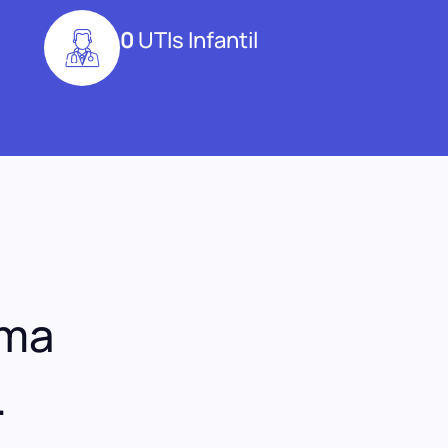
0
UTIs Infantil
uma
.