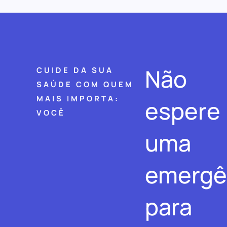
Não
CUIDE DA SUA
SAÚDE COM QUEM
MAIS IMPORTA:
espere
VOCÊ
uma
emergê
para