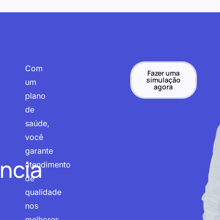
Com
Fazer uma
simulação
um
agora
plano
de
saúde,
você
garante
ncia
atendimento
de
qualidade
nos
melhores