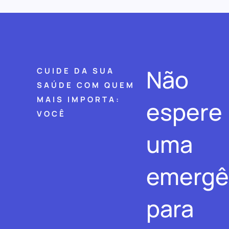
Não
CUIDE DA SUA
SAÚDE COM QUEM
MAIS IMPORTA:
espere
VOCÊ
uma
emergê
para