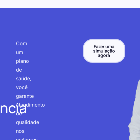
Com
Fazer uma
simulação
um
agora
plano
de
saúde,
você
garante
ncia
atendimento
de
qualidade
nos
melhores