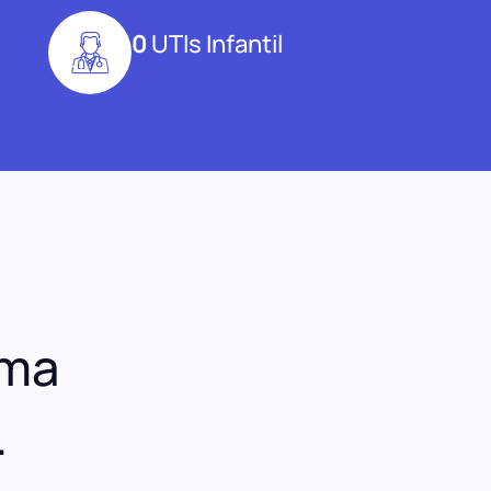
0
UTIs Infantil
uma
.