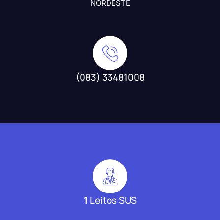
NORDESTE
(083) 33481008
1
Leitos SUS