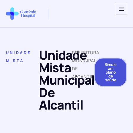
Unidade
UNIDADE
PREFEITURA
MISTA
MUNICIPAL
Mista
Simule
um
DE
plano
Municipal
de
ALCANTIL
saúde
De
Alcantil