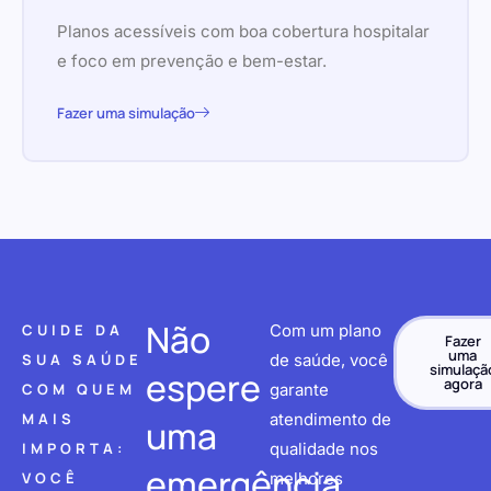
Planos acessíveis com boa cobertura hospitalar
e foco em prevenção e bem-estar.
Fazer uma simulação
Não
CUIDE DA
Com um plano
Fazer
uma
SUA SAÚDE
de saúde, você
simulaçã
espere
agora
COM QUEM
garante
MAIS
atendimento de
uma
IMPORTA:
qualidade nos
emergência
VOCÊ
melhores