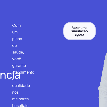
Com
Fazer uma
simulação
um
agora
plano
de
saúde,
você
garante
ncia
atendimento
de
qualidade
nos
melhores
hospitais,