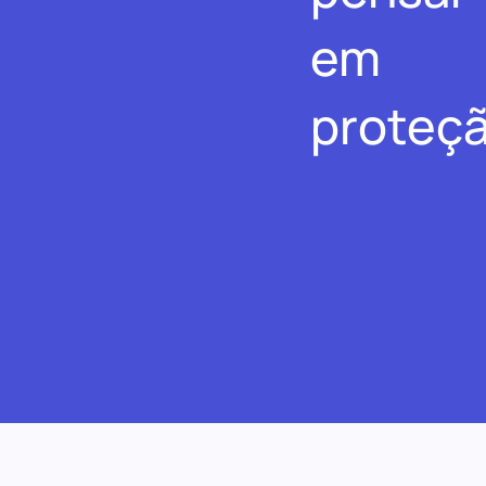
em
proteçã