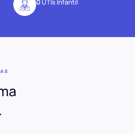
0
UTIs Infantil
HAS
uma
.