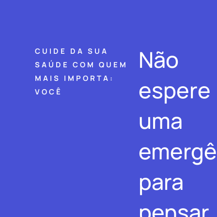
Não
CUIDE DA SUA
SAÚDE COM QUEM
MAIS IMPORTA:
espere
VOCÊ
uma
emergê
para
pensar