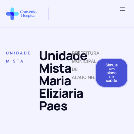
Unidade
UNIDADE
PREFEITURA
MISTA
MUNICIPAL
Mista
Simule
um
DE
plano
Maria
de
ALAGOINHA
saúde
Eliziaria
Paes