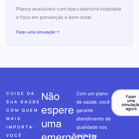
Planos acessíveis com boa cobertura hospitalar
e foco em prevenção e bem-estar.
Fazer uma simulação
Não
CUIDE DA
Com um plano
Fazer
uma
SUA SAÚDE
de saúde, você
simulaçã
espere
agora
COM QUEM
garante
MAIS
atendimento de
uma
IMPORTA:
qualidade nos
emergência
VOCÊ
melhores